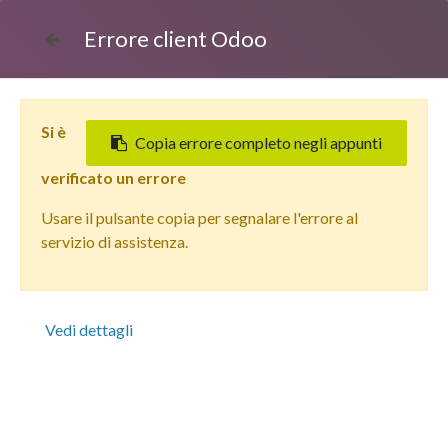
Errore client Odoo
Si è
Copia errore completo negli appunti
verificato un errore
Usare il pulsante copia per segnalare l'errore al
Tutti i prodotti
servizio di assistenza.
Apple iPhone 11 Pro (64 GB) Oro - Grado Estetico: Buono
Plus - Batteria Nuova
Vedi dettagli