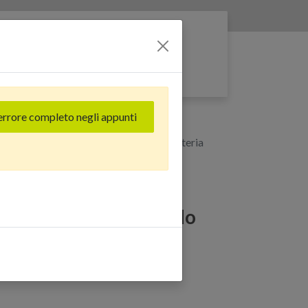
Entra nella rete
errore completo negli appunti
nco - Grado Estetico: Eccellente - Batteria
(64 GB) Bianco - Grado
ente - Batteria Nuova