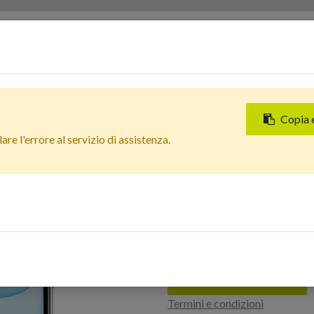
Servizi
Chi siamo
Contattaci
Negozi
Copia 
Tutti i prodotti
re l'errore al servizio di assistenza.
Apple iPhone 11 (64 GB) Bia
Nuova
In Arrivo
Apple iPhone 11 
Estetico: Eccell
Accedi per acquistare
Termini e condizioni