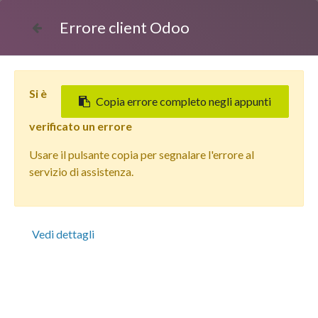
Errore client Odoo
Si è
Copia errore completo negli appunti
verificato un errore
Usare il pulsante copia per segnalare l'errore al
Tutti i prodotti
servizio di assistenza.
Apple iPhone 11 (256 GB) Viola - Grado Estetico: Ottimo
- Batteria Nuova
Vedi dettagli