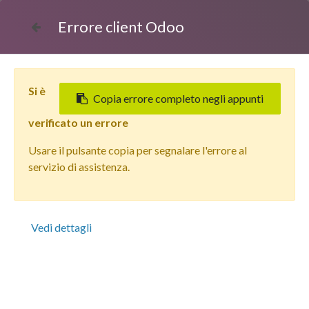
Errore client Odoo
Si è
Copia errore completo negli appunti
verificato un errore
Usare il pulsante copia per segnalare l'errore al
Tutti i prodotti
servizio di assistenza.
Apple iPhone 11 (128 GB) Verde - Grado Estetico:
Eccellente - Batteria Nuova
Vedi dettagli