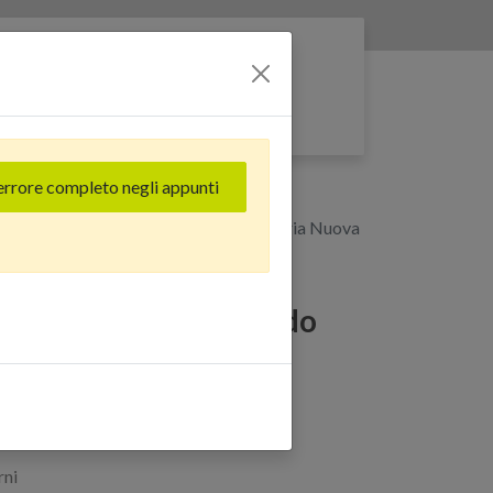
Entra nella rete
errore completo negli appunti
osso - Grado estetico: Ottimo - Batteria Nuova
 (128 GB) Rosso - Grado
 - Batteria Nuova
rni