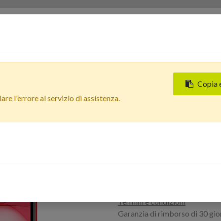
Servizi
Chi siamo
Contattaci
Negozi
Copia 
Tutti i prodotti
re l'errore al servizio di assistenza.
Apple iPhone 11 (128 GB) R
In Arrivo
Apple iPhone 11
estetico: Ottimo
Accedi per acquistare
Termini e condizioni
Garanzia di rimborso di 30 gio