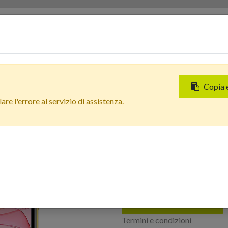
Servizi
Chi siamo
Contattaci
Negozi
Copia 
Tutti i prodotti
re l'errore al servizio di assistenza.
Apple iPhone 11 (128 GB) Gi
Nuova
In Arrivo
Apple iPhone 11 
Estetico: Buono 
Accedi per acquistare
Termini e condizioni