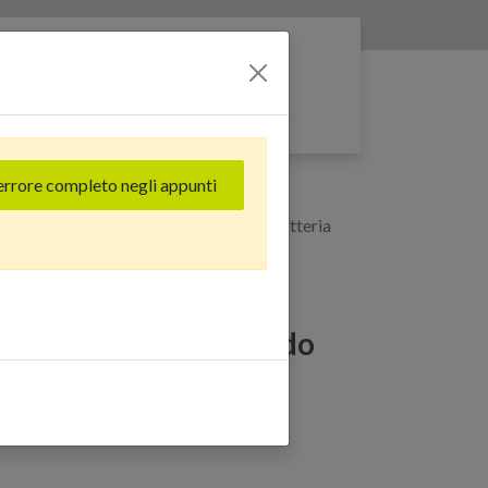
Entra nella rete
errore completo negli appunti
allo - Grado Estetico: Buono Plus - Batteria
(128 GB) Giallo - Grado
Plus - Batteria Nuova